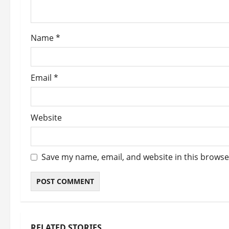
i
o
Name
*
n
Email
*
Website
Save my name, email, and website in this browse
RELATED STORIES