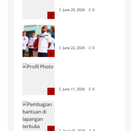
Keutuhan Bangsa
June 29, 2026
0
2
Membangun Papua
Dengan Hati
June 22, 2026
0
3
EMPAT PILAR PONDASI
YANG TIDAK BOLEH
DITAWAR
June 11, 2026
0
4
KUNJUNGI KAMPUNG
MANDENAS AJAK
MASYARAKAT TAAT
HUKUM
5
April 15, 2026
0