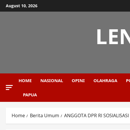
Skip
August 10, 2026
to
content
LE
HOME
NASIONAL
OPINI
OLAHRAGA
P
PAPUA
Home
Berita Umum
ANGGOTA DPR RI SOSIALISAS