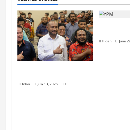
Dari Papua
Keutuhan 
Hidan
June 2
SOSIALISASI PANCASILA DI
BUMI PAPUA
Hidan
July 13, 2026
0