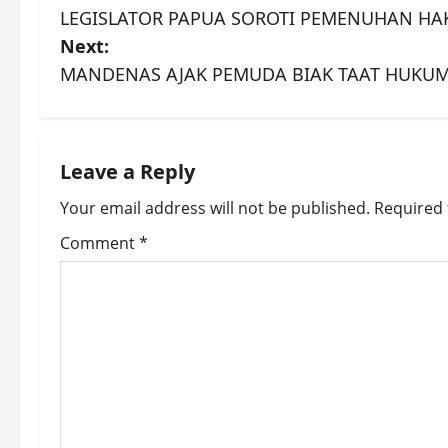
LEGISLATOR PAPUA SOROTI PEMENUHAN HA
o
Next:
s
MANDENAS AJAK PEMUDA BIAK TAAT HUKUM
t
n
Leave a Reply
a
Your email address will not be published.
Required 
v
Comment
*
i
g
a
t