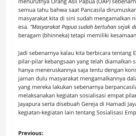
menurutnya Orang Asli Papua (OAP) sebenarny
semua tahu bahwa saat Pancasila dirumuskan,
masyarakat kita di sini sudah mengamalkan ni
esa.
“Masyarakat Papua sudah bertuhan sejak d
beragam (bhinneka) tetapi memiliki kesamaan 
Jadi sebenarnya kalau kita berbicara tentang 
pilar-pilar kebangsaan yang telah diamalkan s
hanya meneruskannya saja tentu dengan konse
jaman dulu masyarakat mengamalkannya dala
yang mereka lakukan sebenarnya berpancasila
melaksanakan kegiatan sosialisasi empat pil
Jayapura serta disebuah Gereja di Hamadi Ja
kegiatan-kegiatan lain tentang Sosialisasi Empa
P
Previous: